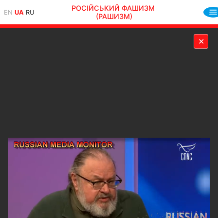
РОСІЙСЬКИЙ ФАШИЗМ
EN
UA
RU
(РАШИЗМ)
✕