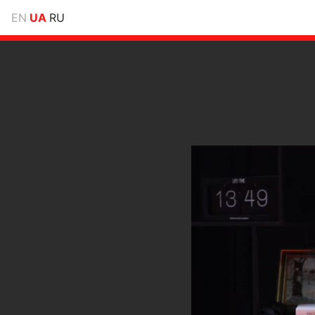
EN
UA
RU