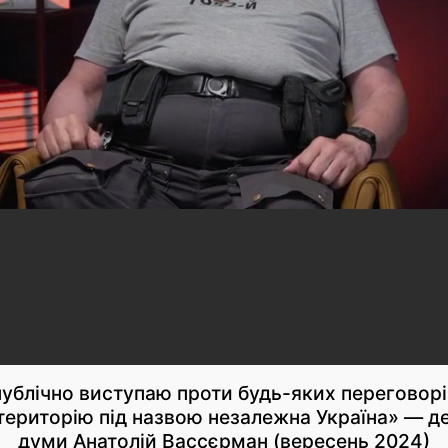
публічно виступаю проти будь-яких переговорі
територію під назвою незалежна Україна» — д
думи Анатолій Вассєрман (вересень 2024)