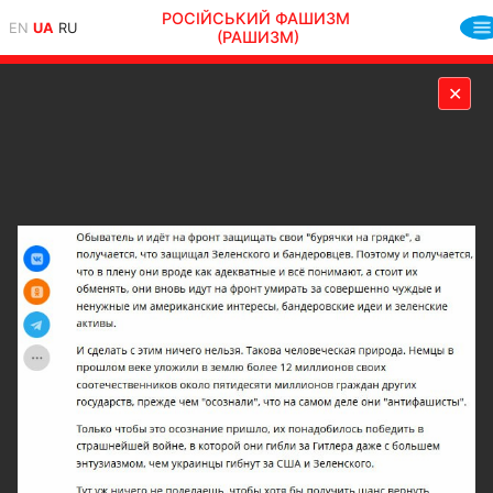
РОСІЙСЬКИЙ ФАШИЗМ
EN
UA
RU
(РАШИЗМ)
✕