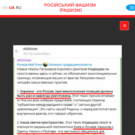
РОСІЙСЬКИЙ ФАШИЗМ
EN
UA
RU
(РАШИЗМ)
✕