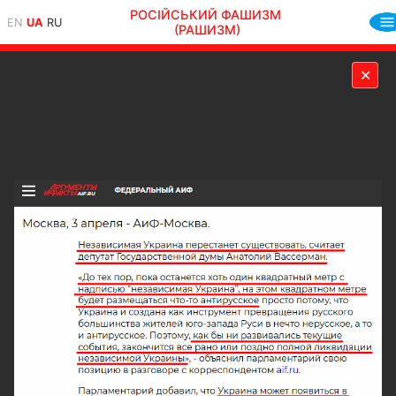
РОСІЙСЬКИЙ ФАШИЗМ
EN
UA
RU
(РАШИЗМ)
✕