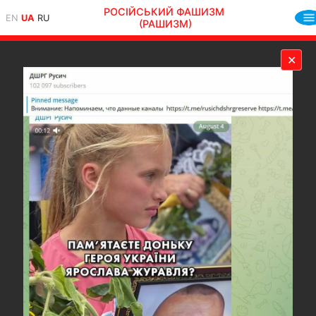
РОСІЙСЬКИЙ ФАШИЗМ
EN
UA
RU
(РАШИЗМ)
✕