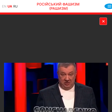
РОСІЙСЬКИЙ ФАШИЗМ
EN
UA
RU
(РАШИЗМ)
✕