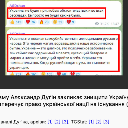
зму Алєксандр Дуґін закликає знищити Україну
заперечує право української нації на існування 
налі Дуґіна, архіви:
[1]
[2]
[3]
, TGStat:
[1]
[2]
[3]