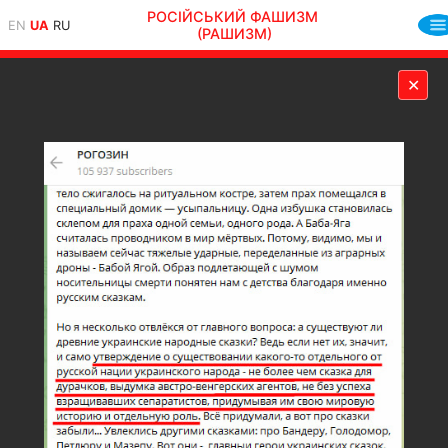
РОСІЙСЬКИЙ ФАШИЗМ
EN
UA
RU
(РАШИЗМ)
✕