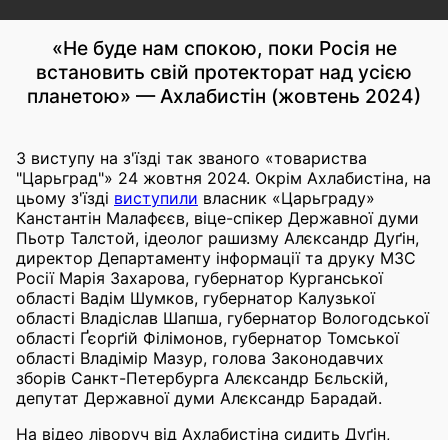
«Не буде нам спокою, поки Росія не
встановить свій протекторат над усією
планетою» — Ахлабистін (жовтень 2024)
З виступу на з'їзді так званого «товариства
"Царьград"» 24 жовтня 2024. Окрім Ахлабистіна, на
цьому з'їзді
виступили
власник «Царьграду»
Канстантін Малафєєв, віце-спікер Державної думи
Пьотр Талстой, ідеолог рашизму Алєксандр Дуґін,
директор Департаменту інформації та друку МЗС
Росії Марія Захарова, губернатор Курганської
області Вадім Шумков, губернатор Калузької
області Владіслав Шапша, губернатор Вологодської
області Ґєорґій Філімонов, губернатор Томської
області Владімір Мазур, голова Законодавчих
зборів Санкт-Петербурга Алєксандр Бєльскій,
депутат Державної думи Алєксандр Барадай.
На відео ліворуч від Ахлабистіна сидить Дуґін,