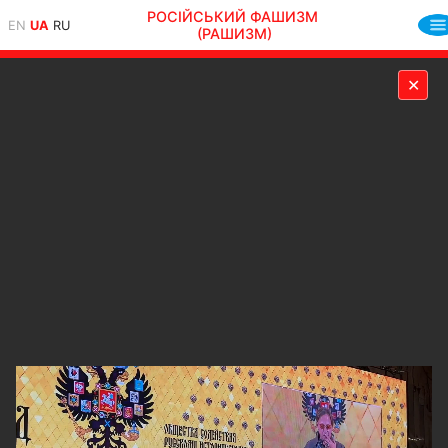
РОСІЙСЬКИЙ ФАШИЗМ
EN
UA
RU
(РАШИЗМ)
✕