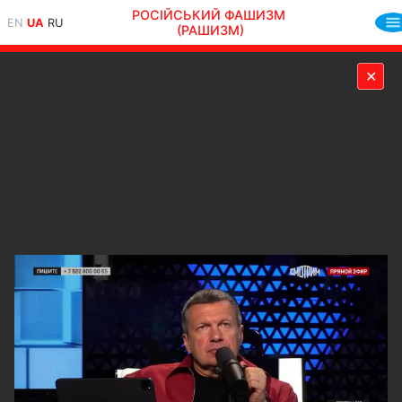
РОСІЙСЬКИЙ ФАШИЗМ
EN
UA
RU
(РАШИЗМ)
✕