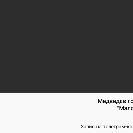
Медведєв го
"Мало
Запис на телеграм-ка