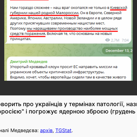
ворить про українців у термінах патології, наз
росією" і погрожує ядерною зброєю (грудень
налі Медведєва:
архів
,
TGStat
.