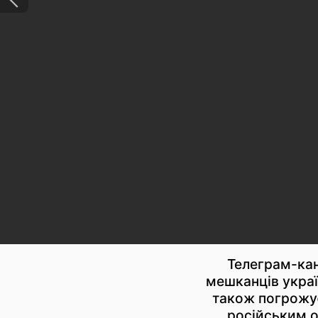
Телеграм-ка
мешканців украї
також погрожує
російським о