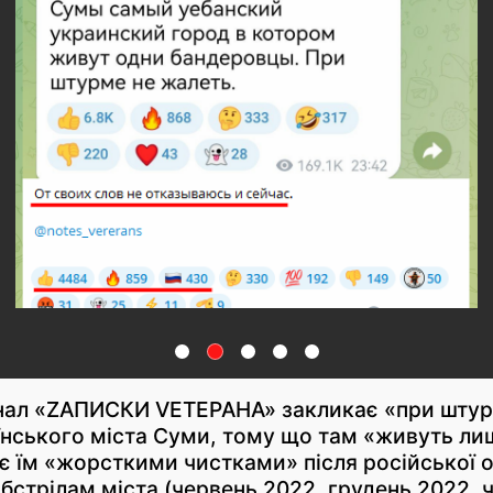
нал «ZАПИСКИ VЕТЕРАНА» закликає «при штурм
нського міста Суми, тому що там «живуть лиш
 їм «жорсткими чистками» після російської ок
бстрілам міста (червень 2022, грудень 2022, 