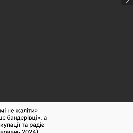
і не жаліти»
е бандерівці», а
упації та радіє
червень 2024)