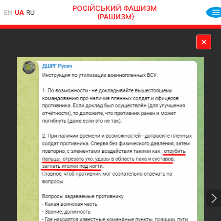
РОСІЙСЬКИЙ ФАШИЗМ
EN
UA
RU
(РАШИЗМ)
✕