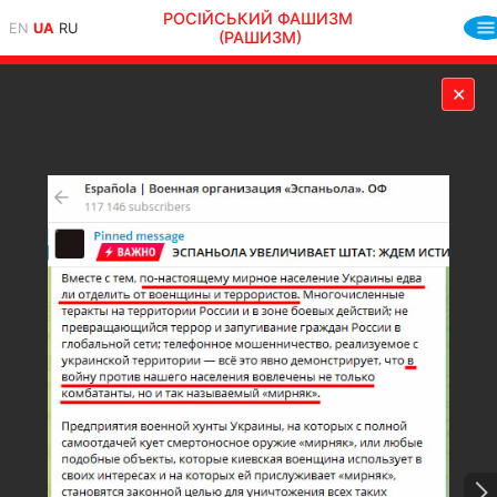
РОСІЙСЬКИЙ ФАШИЗМ
EN
UA
RU
(РАШИЗМ)
✕