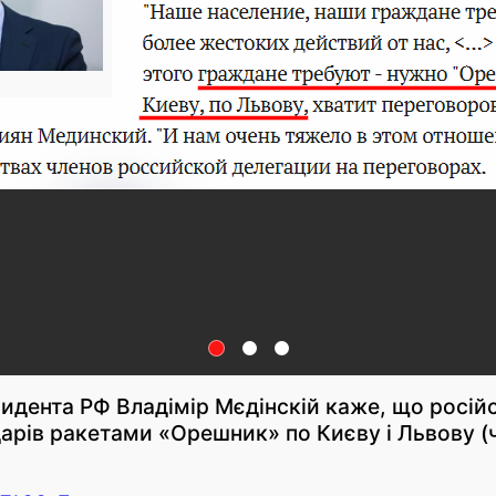
идента РФ Владімір Мєдінскій каже, що росій
арів ракетами «Орешник» по Києву і Львову (