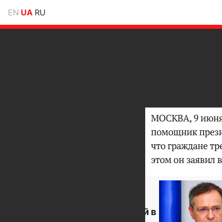
EN
UA
RU