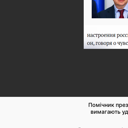
Помічник през
вимагають уд