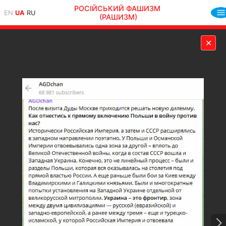
РОСІЙСЬКИЙ ФАШИЗМ
EN
UA
RU
(РАШИЗМ)
✕