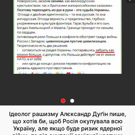
Ідеолог рашизму Алєксандр Дуґін пише,
що хотів би, щоб Росія окупувала всю
Україну, але якщо буде ризик ядерної