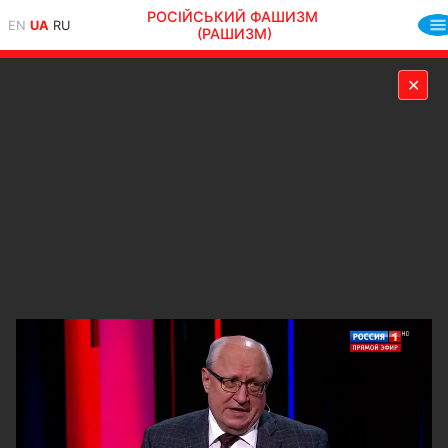
РОСІЙСЬКИЙ ФАШИЗМ
EN
UA
RU
(РАШИЗМ)
✕