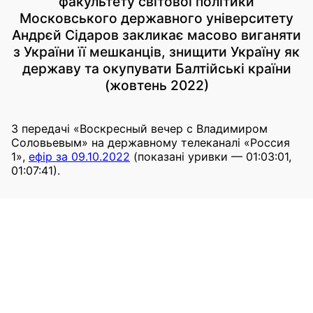
факультету світової політики
Московського державного університету
Андрєй Сідаров закликає масово виганяти
з України її мешканців, знищити Україну як
державу та окупувати Балтійські країни
(жовтень 2022)
З передачі «Воскресный вечер с Владимиром
Соловьевым» на державному телеканалі «Россия
1»,
ефір за 09.10.2022
(показані уривки — 01:03:01,
01:07:41).
2022
Заклики знищити Україну або окупувати
українські території
Сідаров, Андрєй
Погрози іншим країнам