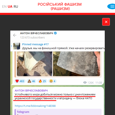
РОСІЙСЬКИЙ ФАШИЗМ
EN
UA
RU
(РАШИЗМ)
✕