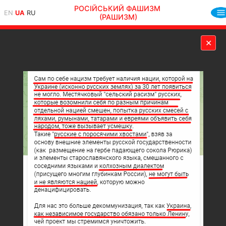
РОСІЙСЬКИЙ ФАШИЗМ
EN
UA
RU
(РАШИЗМ)
✕