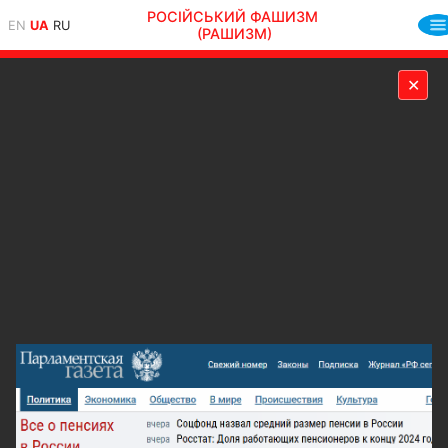
РОСІЙСЬКИЙ ФАШИЗМ
EN
UA
RU
(РАШИЗМ)
✕