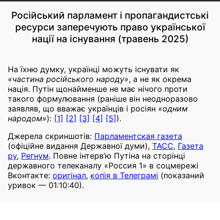
Російський парламент і пропагандистські
ресурси заперечують право української
нації на існування (травень 2025)
На їхню думку, українці можуть існувати як
«частина російського народу»
, а не як окрема
нація. Путін щонайменше не має нічого проти
такого формулювання (раніше він неодноразово
заявляв, що вважає українців і росіян
«одним
народом»
):
[1]
[2]
[3]
[4]
[5]
).
Джерела скриншотів:
Парламентская газета
(офіційне видання Державної думи),
ТАСС
,
Газета
ру
,
Регнум
. Повне інтерв’ю Путіна на сторінці
державного телеканалу «Россия 1» в соцмережі
Вконтакте:
оригінал
,
копія в Телеграмі
(показаний
уривок — 01:10:40).