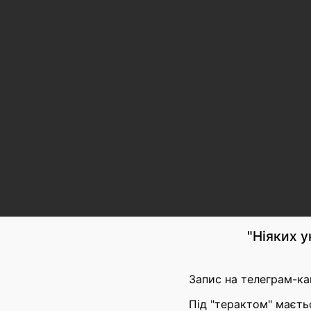
"Ніяких у
Запис на телеграм-ка
Під "терактом" маєтьс