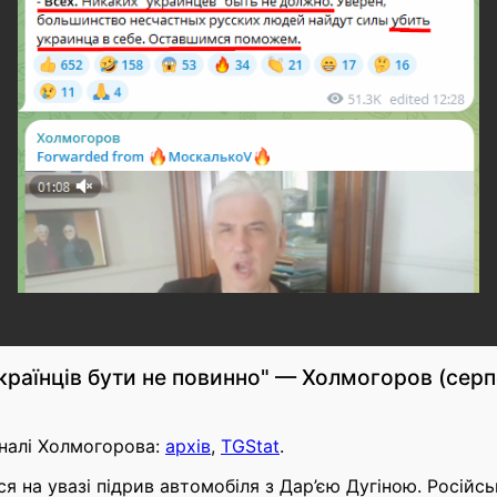
країнців бути не повинно" — Холмогоров (сер
налі Холмогорова:
архів
,
TGStat
.
я на увазі підрив автомобіля з Дар’єю Дугіною. Російс