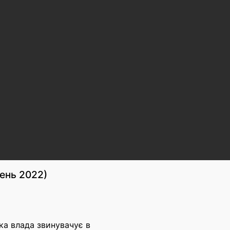
пень 2022)
ька влада звинувачує в