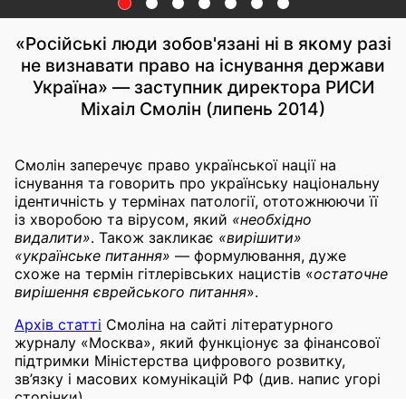
«Російські люди зобов'язані ні в якому разі
не визнавати право на існування держави
Україна» — заступник директора РИСИ
Міхаіл Смолін (липень 2014)
Смолін заперечує право української нації на
існування та говорить про українську національну
ідентичність у термінах патології, ототожнюючи її
із хворобою та вірусом, який
«необхідно
видалити»
. Також закликає
«вирішити»
«українське питання»
— формулювання, дуже
схоже на термін гітлерівських нацистів «
остаточне
вирішення єврейського питання
».
Архів статті
Смоліна на сайті літературного
журналу «Москва», який функціонує за фінансової
підтримки Міністерства цифрового розвитку,
зв’язку і масових комунікацій РФ (див. напис угорі
сторінки).