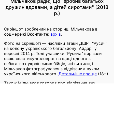
Мільчаков радіє, що "зробив багатьох
дружин вдовами, а дітей сиротами" (2018
р.)
Скріншот зроблений на сторінці Мільчакова в
соцмережі Вконтакте:
архів
.
Фото на скріншоті — наслідки атаки ДШРГ "Русич"
на колону українського батальйону "Айдар" у
вересні 2014 р. Тоді учасники "Русича" вирізали
свою свастику-коловрат на щоці одного з
небагатьох українських бійців, які вижили, і
Мільчаков фотографувався з відрізаним вухом
українського військового.
Детальніше про це
(18+).
Також Мільчаков говорив про відрізання вух
українським бійцям в
інтерв’ю
2020 р. російському
націоналістові Єгору Просвіріну. За його словами,
це траплялося неодноразово, а відрізані вуха
"йшли у подарунки"
.