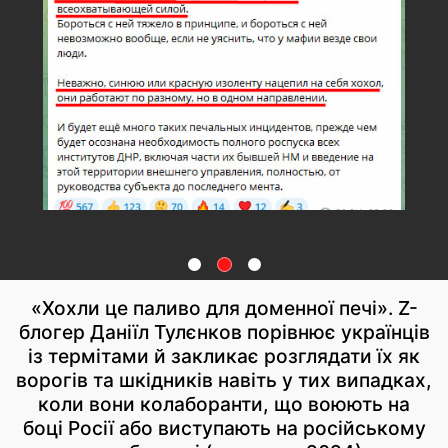
«Хохли це паливо для доменної печі». Z-
блогер Даніїл Тулєнков порівнює українців
із термітами й закликає розглядати їх як
ворогів та шкідників навіть у тих випадках,
коли вони колаборанти, що воюють на
боці Росії або виступають на російському