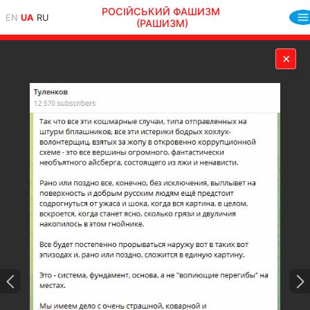
РОСІЙСЬКИЙ ФАШИЗМ
EN
UA
RU
(РАШИЗМ)
✕