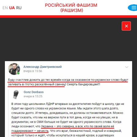
РОСІЙСЬКИЙ ФАШИЗМ
EN
UA
RU
(РАШИЗМ)
✕