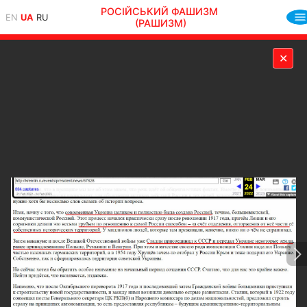
РОСІЙСЬКИЙ ФАШИЗМ
EN
UA
RU
(РАШИЗМ)
✕