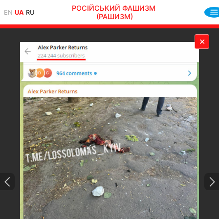
РОСІЙСЬКИЙ ФАШИЗМ
EN
UA
RU
(РАШИЗМ)
✕