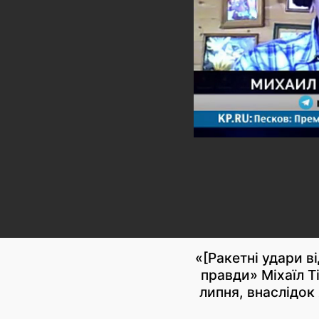
«[Ракетні удари в
правди» Міхаїл Т
липня, внаслідок 