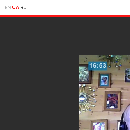
EN
UA
RU