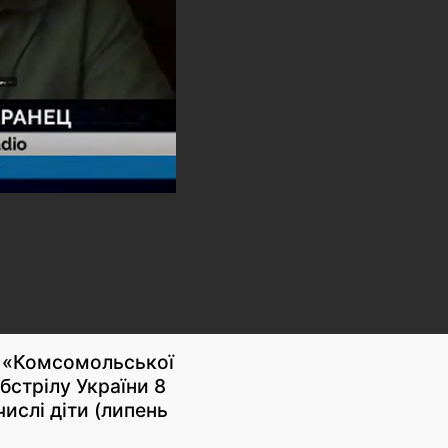
ст «Комсомольської
бстрілу України 8
числі діти (липень