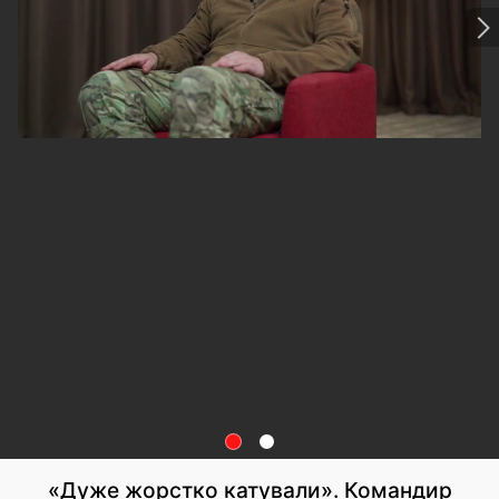
«Дуже жорстко катували». Командир