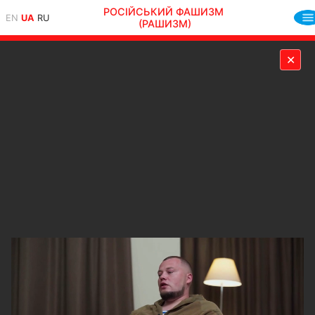
РОСІЙСЬКИЙ ФАШИЗМ
EN
UA
RU
(РАШИЗМ)
✕