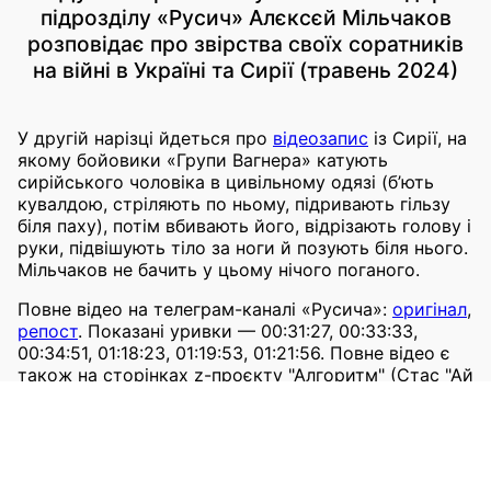
підрозділу «Русич» Алєксєй Мільчаков
розповідає про звірства своїх соратників
на війні в Україні та Сирії (травень 2024)
У другій нарізці йдеться про
відеозапис
із Сирії, на
якому бойовики «Групи Вагнера» катують
сирійського чоловіка в цивільному одязі (б’ють
кувалдою, стріляють по ньому, підривають гільзу
біля паху), потім вбивають його, відрізають голову і
руки, підвішують тіло за ноги й позують біля нього.
Мільчаков не бачить у цьому нічого поганого.
Повне відео на телеграм-каналі «Русича»:
оригінал
,
репост
. Показані уривки — 00:31:27, 00:33:33,
00:34:51, 01:18:23, 01:19:53, 01:21:56. Повне відео є
також на сторінках z-проєкту "Алгоритм" (Стас "Ай
как просто" Васільєв):
Вконтакте
,
Rutube
.
У цьому інтерв'ю Мільчаков також
схвалив
расові
теорії Гітлера і повідомив про належність «Русича»
до регулярних збройних сил МО РФ.