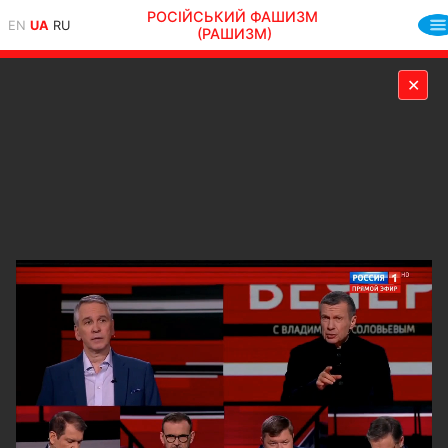
РОСІЙСЬКИЙ ФАШИЗМ
EN
UA
RU
(РАШИЗМ)
✕