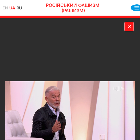
РОСІЙСЬКИЙ ФАШИЗМ
EN
UA
RU
(РАШИЗМ)
✕