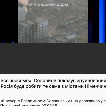
 все знесемо». Соловйов показує зруйнований
Росія буде робити те саме з містами Німеччин
ный вечер с Владимиром Соловьевым» на державному те
. Показаний уривок — 00:07:06.