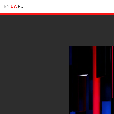
EN
UA
RU