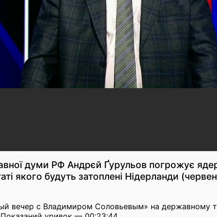
вної думи РФ Андрєй Ґурульов погрожує яде
аті якого будуть затоплені Нідерланди (черве
ный вечер с Владимиром Соловьевым» на державному те
. Показаний уривок — 00:23:44.