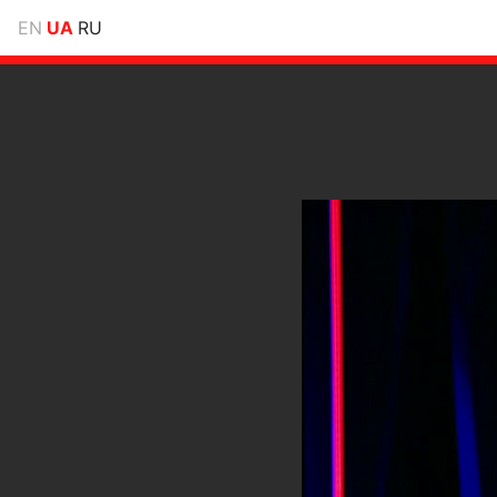
EN
UA
RU