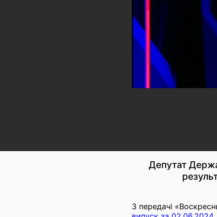
Депутат Держа
результ
З передачі «Воскрес
випуск за 02.06.2024