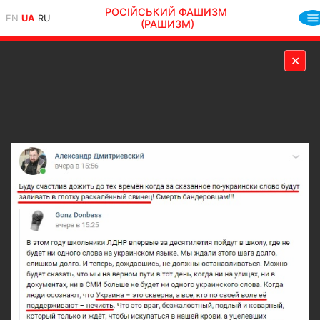
РОСІЙСЬКИЙ ФАШИЗМ
EN
UA
RU
(РАШИЗМ)
✕