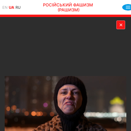
РОСІЙСЬКИЙ ФАШИЗМ
EN
UA
RU
(РАШИЗМ)
✕