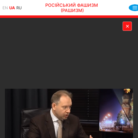
РОСІЙСЬКИЙ ФАШИЗМ
EN
UA
RU
(РАШИЗМ)
✕