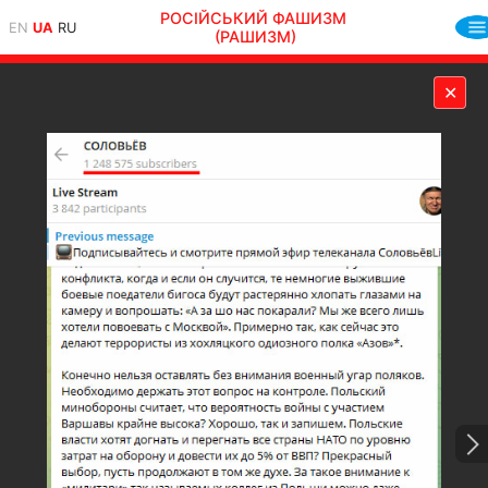
РОСІЙСЬКИЙ ФАШИЗМ
EN
UA
RU
(РАШИЗМ)
✕