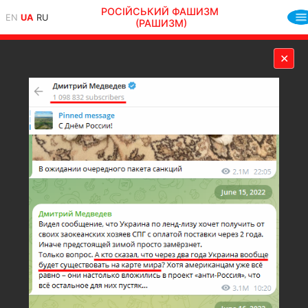
РОСІЙСЬКИЙ ФАШИЗМ
EN
UA
RU
(РАШИЗМ)
✕