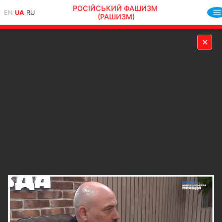
РОСІЙСЬКИЙ ФАШИЗМ
EN
UA
RU
(РАШИЗМ)
✕