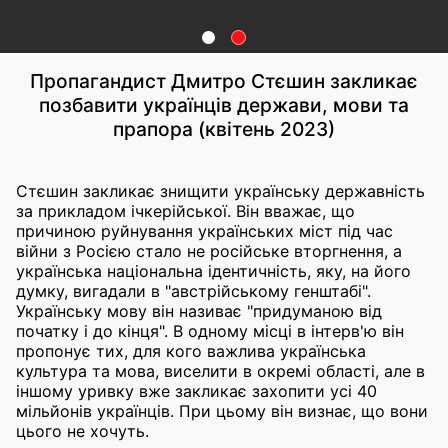
Пропагандист Дмитро Стєшин закликає
позбавити українців держави, мови та
прапора (квітень 2023)
Стєшин закликає знищити українську державність
за прикладом ічкерійської. Він вважає, що
причиною руйнування українських міст під час
війни з Росією стало не російське вторгнення, а
українська національна ідентичність, яку, на його
думку, вигадали в "австрійському генштабі".
Українську мову він називає "придуманою від
початку і до кінця". В одному місці в інтерв'ю він
пропонує тих, для кого важлива українська
культура та мова, виселити в окремі області, але в
іншому уривку вже закликає захопити усі 40
мільйонів українців. При цьому він визнає, що вони
цього не хочуть.