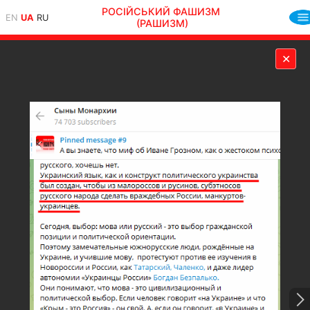
РОСІЙСЬКИЙ ФАШИЗМ
EN
UA
RU
(РАШИЗМ)
✕