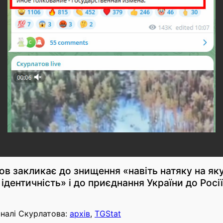
ов закликає до знищення «навіть натяку на як
ідентичність» і до приєднання України до Росі
налі Скурлатова:
архів
,
TGStat