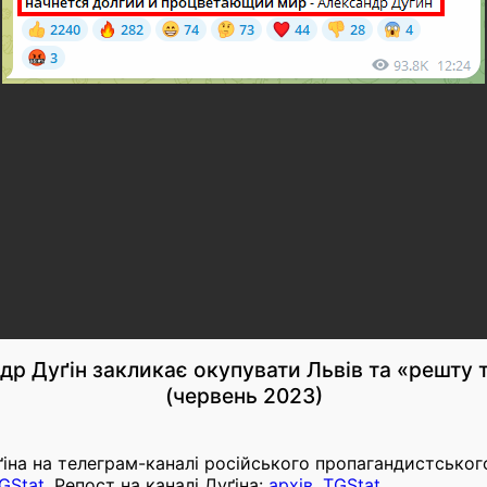
др Дуґін закликає окупувати Львів та «решту 
(червень 2023)
ґіна на телеграм-каналі російського пропагандистськог
GStat
. Репост на каналі Дуґіна:
архів
,
TGStat
.