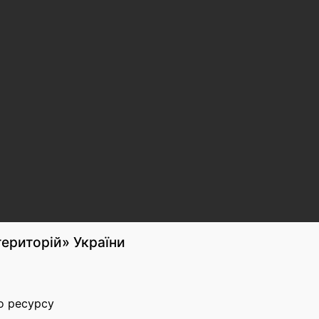
територій» України
о ресурсу