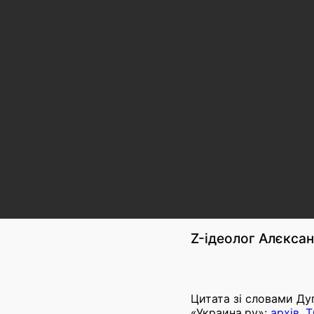
Z-ідеолог Алєксан
Цитата зі словами Ду
«Украина.ру»:
архів
,
T