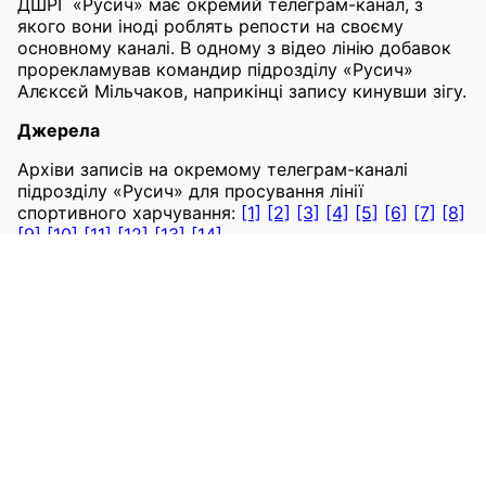
ДШРГ «Русич» має окремий телеграм-канал, з
якого вони іноді роблять репости на своєму
основному каналі. В одному з відео лінію добавок
прорекламував командир підрозділу «Русич»
Алєксєй Мільчаков, наприкінці запису кинувши зігу.
Джерела
Архіви записів на окремому телеграм-каналі
підрозділу «Русич» для просування лінії
спортивного харчування:
[1]
[2]
[3]
[4]
[5]
[6]
[7]
[8]
[9]
[10]
[11]
[12]
[13]
[14]
В TGStat інформація про цей канал не
оновлювалась з липня 2023 року. Архіви каналу:
[1]
[2]
Репости на основному телеграм-каналі «Русича»,
архіви:
[1]
[2]
[3]
[4]
Репости на основному каналі «Русича», TGStat:
[1]
[2]
[3]
[4]
Репости відео на нашому каналі для репостів:
[1]