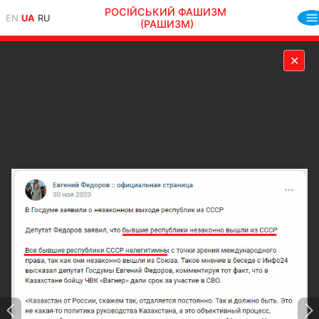
РОСІЙСЬКИЙ ФАШИЗМ
EN
UA
RU
(РАШИЗМ)
✕