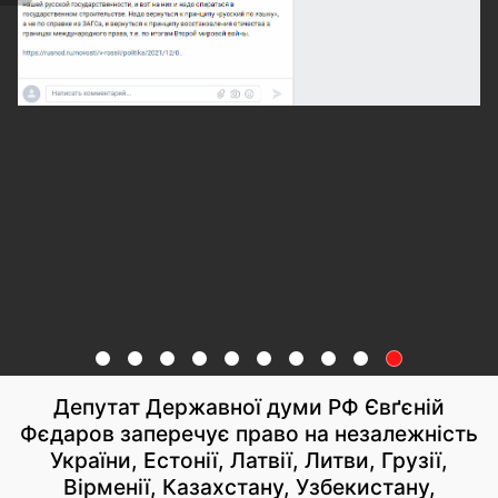
Депутат Державної думи РФ Євґєній
Фєдаров заперечує право на незалежність
України, Естонії, Латвії, Литви, Грузії,
Вірменії, Казахстану, Узбекистану,