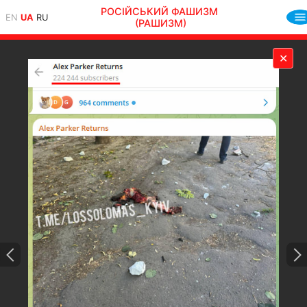
РОСІЙСЬКИЙ ФАШИЗМ
EN
UA
RU
(РАШИЗМ)
✕