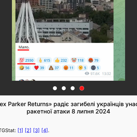
ex Parker Returns» радіє загибелі українців ун
ракетної атаки 8 липня 2024
 TGStat:
[1]
[2]
[3]
[4]
.