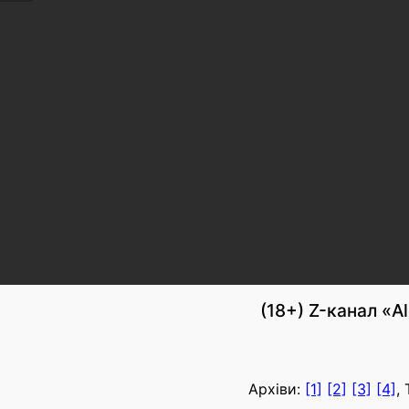
(18+) Z-канал «Al
Архіви:
[1]
[2]
[3]
[4]
,