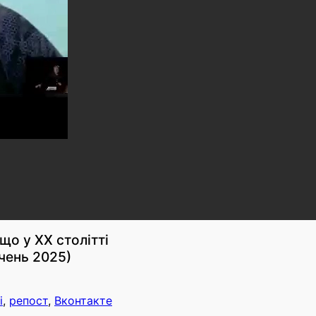
о у ХХ столітті
чень 2025)
і
,
репост
,
Вконтакте