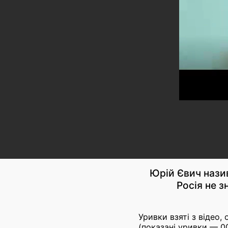
Юрій Євич нази
Росія не 
Уривки взяті з відео
(показані уривки — 00: