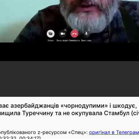
ває азербайджанців «чорнодупими» і шкодує, щ
знищила Туреччину та не окупувала Стамбул (сі
, опублікованого z-ресурсом «Спец»:
оригінал в Телеграм
32:32, 00:34:17).