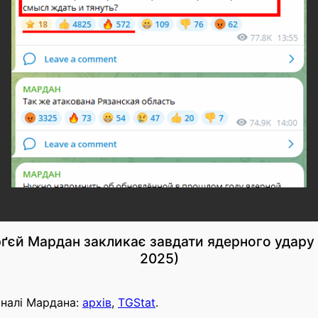
ґєй Мардан закликає завдати ядерного удару 
2025)
аналі Мардана:
архів
,
TGStat
.